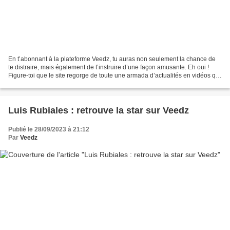
En t’abonnant à la plateforme Veedz, tu auras non seulement la chance de
te distraire, mais également de t’instruire d’une façon amusante. Eh oui !
Figure-toi que le site regorge de toute une armada d’actualités en vidéos qui
viennent des quatre coins...
Luis Rubiales : retrouve la star sur Veedz
Publié le 28/09/2023 à 21:12
Par
Veedz