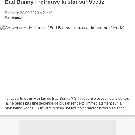
Bad Bunny : retrouve la star sur Veedz
Publié le 28/09/2023 à 21:19
Par
Veedz
Toi aussi tu es un vrai fan de Bad Bunny ? Si la réponse est oui, dans ce cas-
là, ne perds pas une seconde de plus et rends-toi immédiatement sur la
plateforme Veedz. Celle-ci te réserve toutes les dernières news au sujet de
ta star préférée, et ce, dans...