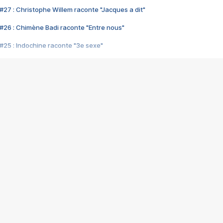
#27 : Christophe Willem raconte "Jacques a dit"
#26 : Chimène Badi raconte "Entre nous"
#25 : Indochine raconte "3e sexe"
#24 : Zaho raconte "C'est chelou"
#23 : Patrick Bruel raconte "Au café des délices"
#22 : Kyo raconte "Le chemin"
#21 : Nolwenn Leroy raconte "Cassé"
#20 : Patrick Hernandez raconte "Born to be alive"
#19 : Lorie raconte "Près de moi"
#18 : Michael Jones raconte "A nos actes manqués" (avec Jean-Jacque
#17 : Khaled raconte "Aïcha"
#16 : Corneille raconte "Parce qu'on vient de loin"