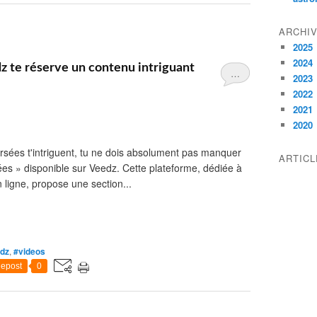
ARCHI
2025
2024
z te réserve un contenu intriguant
…
2023
2022
2021
2020
versées t'intriguent, tu ne dois absolument pas manquer
ARTIC
sées » disponible sur Veedz. Cette plateforme, dédiée à
 ligne, propose une section...
dz
,
#videos
epost
0