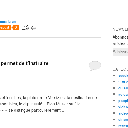
 ours brun
epost
0
NEWSL
Abonnez
articles 
Email
 permet de t’instruire
…
CATÉG
veed
film 
cuisi
actua
 et insolites, la plateforme Veedz est ta destination de
peop
onibles, le clip intitulé « Elon Musk : sa fille
video
 » » se distingue particulièrement...
video
cine
recet