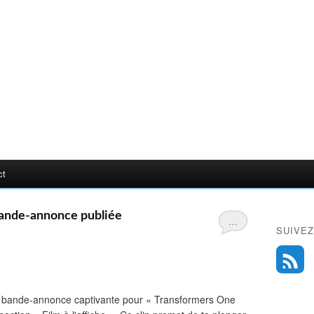
ct
bande-annonce publiée
…
SUIVEZ
e bande-annonce captivante pour « Transformers One