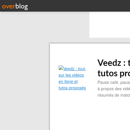
Veedz : t
tutos p
Pause café, pause
à propos des vidéo
résumés de match,