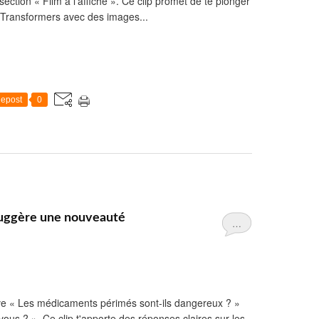
section « Film à l'affiche ». Ce clip promet de te plonger
e Transformers avec des images...
epost
0
suggère une nouveauté
…
ve « Les médicaments périmés sont-ils dangereux ? »
vous ? ». Ce clip t'apporte des réponses claires sur les