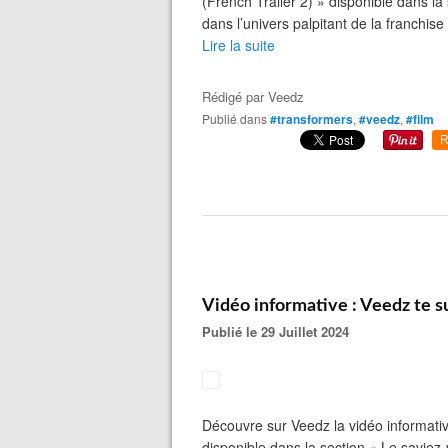
(French Trailer 2) » disponible dans la 
dans l’univers palpitant de la franchis
Lire la suite
Rédigé par
Veedz
Publié dans
#transformers
,
#veedz
,
#film
R
Vidéo informative : Veedz te 
Publié le 29 Juillet 2024
Découvre sur Veedz la vidéo informati
disponible dans la section « Le saviez-