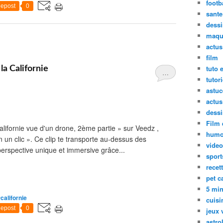
footb
epost
0
sante
dess
maqu
actus
film
tuto 
la Californie
…
tutori
astuc
actus
dess
Film 
alifornie vue d'un drone, 2ème partie » sur Veedz ,
humo
 un clic ». Ce clip te transporte au-dessus des
video
perspective unique et immersive grâce...
sport
recet
pet c
5 mi
californie
cuisi
epost
0
jeux 
astro