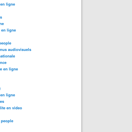
 en ligne
os
ne
 en ligne
people
nus audiovisuels
nationale
ance
te en ligne
z
 en ligne
tes
lite en video
 people