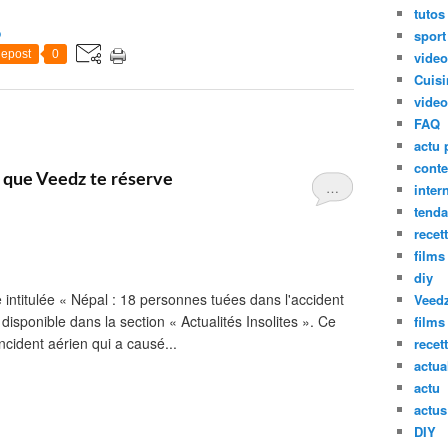
tutos
o
sport
epost
0
vide
Cuisi
video
FAQ
actu 
conte
 que Veedz te réserve
…
inter
tend
recet
films
diy
intitulée « Népal : 18 personnes tuées dans l'accident
Veed
 disponible dans la section « Actualités Insolites ». Ce
films
ncident aérien qui a causé...
recet
actua
actu
actus
DIY