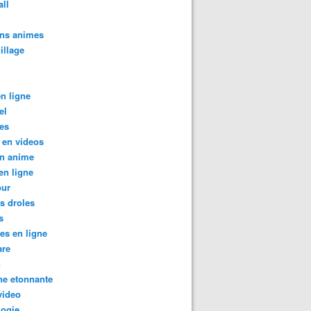
all
ins animes
illage
en ligne
el
es
 en videos
in anime
en ligne
ur
s droles
s
tes en ligne
are
n
ne etonnante
video
logie