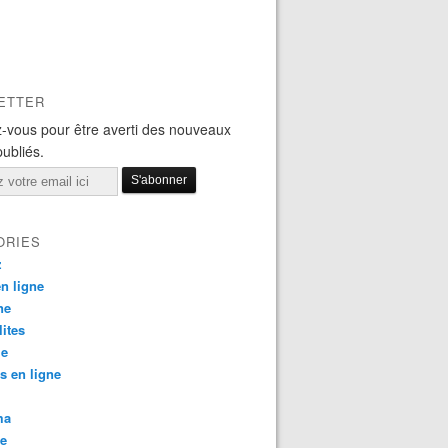
ETTER
-vous pour être averti des nouveaux
publiés.
ORIES
z
en ligne
ne
lites
le
s en ligne
ma
te